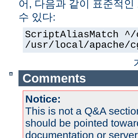
어, 다음과 같이 표준적인
수 있다:
ScriptAliasMatch ^/
/usr/local/apache/c
Comments
Notice:
This is not a Q&A sect
should be pointed towar
documentation or serve