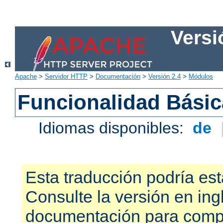
Versi
Apache
>
Servidor HTTP
>
Documentación
>
Versión 2.4
>
Módulos
Funcionalidad Bási
Idiomas disponibles:
de
Esta traducción podría est
Consulte la versión en ing
documentación para compr