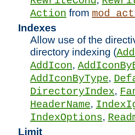
RewriteCond
Rewri
from
Action
mod_act
Indexes
Allow use of the directi
directory indexing (
Add
,
AddIcon
AddIconBy
,
AddIconByType
Def
,
DirectoryIndex
Fa
,
HeaderName
IndexI
,
IndexOptions
Read
Limit