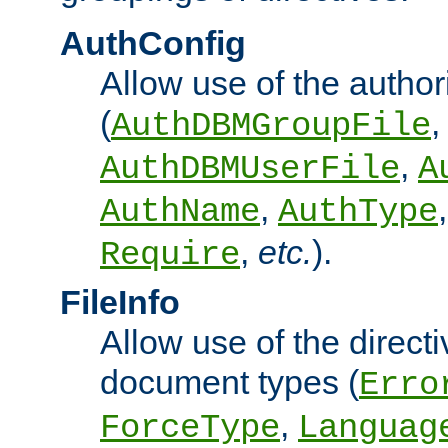
AuthConfig
Allow use of the author
(
,
AuthDBMGroupFile
,
AuthDBMUserFile
A
,
AuthName
AuthType
,
etc.
).
Require
FileInfo
Allow use of the directi
document types (
Erro
,
ForceType
Languag