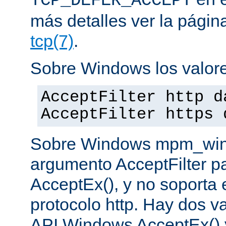
TCP_DEFER_ACCEPT
más detalles ver la pági
tcp(7)
.
Sobre Windows los valore
AcceptFilter http d
AcceptFilter https 
Sobre Windows mpm_winnt
argumento AcceptFilter p
AcceptEx(), y no soporta e
protocolo http. Hay dos va
API Windows AcceptEx() 