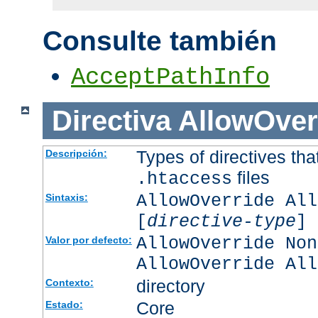
Consulte también
AcceptPathInfo
Directiva
AllowOver
Types of directives tha
Descripción:
files
.htaccess
AllowOverride All
Sintaxis:
[
directive-type
] 
AllowOverride Non
Valor por defecto:
AllowOverride All
directory
Contexto:
Core
Estado: