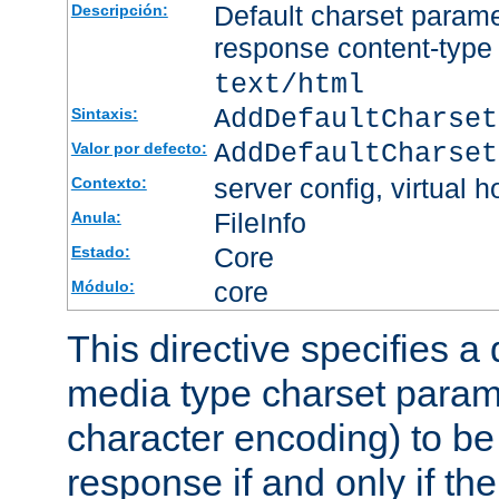
Default charset param
Descripción:
response content-type
text/html
AddDefaultCharset
Sintaxis:
AddDefaultCharset
Valor por defecto:
server config, virtual h
Contexto:
FileInfo
Anula:
Core
Estado:
core
Módulo:
This directive specifies a 
media type charset param
character encoding) to be
response if and only if th