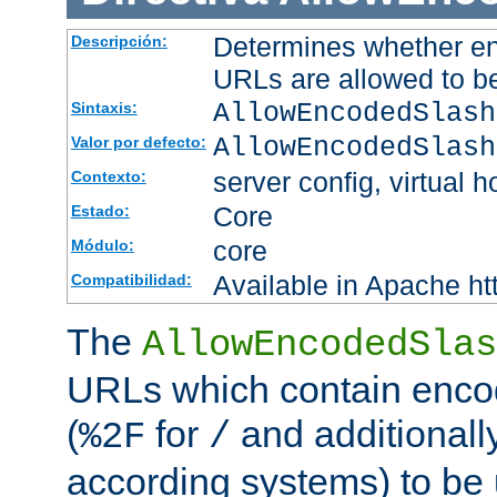
Determines whether en
Descripción:
URLs are allowed to b
AllowEncodedSlash
Sintaxis:
AllowEncodedSlash
Valor por defecto:
server config, virtual h
Contexto:
Core
Estado:
core
Módulo:
Available in Apache ht
Compatibilidad:
The
AllowEncodedSlas
URLs which contain enco
(
for
and additionall
%2F
/
according systems) to be