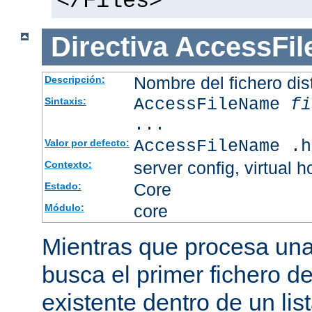
</Files>
Directiva
AccessFi
Nombre del fichero dis
Descripción:
AccessFileName
fi
Sintaxis:
...
AccessFileName .h
Valor por defecto:
server config, virtual h
Contexto:
Core
Estado:
core
Módulo:
Mientras que procesa una 
busca el primer fichero d
existente dentro de un li