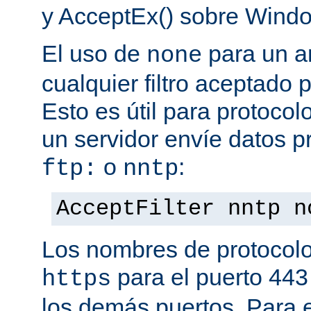
y AcceptEx() sobre Wind
El uso de
para un a
none
cualquier filtro aceptado 
Esto es útil para protoco
un servidor envíe datos p
o
:
ftp:
nntp
AcceptFilter nntp n
Los nombres de protocolo
para el puerto 443
https
los demás puertos. Para e