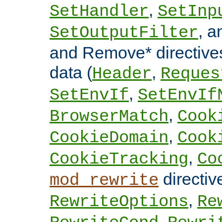
,
SetHandler
SetInp
, 
SetOutputFilter
and Remove* directive
data (
,
Header
Reques
,
SetEnvIf
SetEnvIf
,
BrowserMatch
Cook
,
CookieDomain
Cook
,
CookieTracking
Co
directi
mod_rewrite
,
RewriteOptions
Re
,