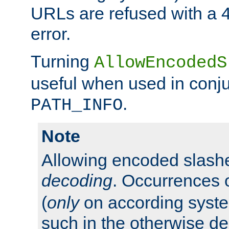
URLs are refused with a 
error.
Turning
AllowEncodedS
useful when used in conju
.
PATH_INFO
Note
Allowing encoded slas
decoding
. Occurrences 
(
only
on according system
such in the otherwise d